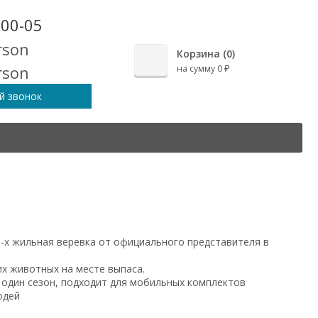
-00-05
Корзина (
0
)
на сумму
0
₽
й звонок
3-х жильная веревка от официального представителя в
х животных на месте выпаса.
 один сезон, подходит для мобильных комплектов
одей