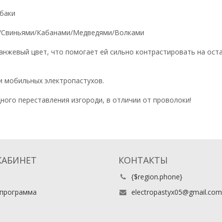
обаки
и/Свиньями/Кабанами/Медведями/Волками
анжевый цвет, что помогает ей сильно контрастировать на ост
и мобильных электропастухов.
ного переставления изгороди, в отличии от проволоки!
КАБИНЕТ
КОНТАКТЫ
{$region.phone}
 программа
electropastyx05@gmail.com
ь