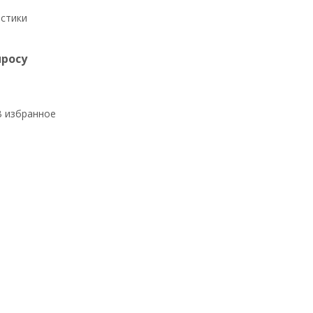
истики
просу
В избранное