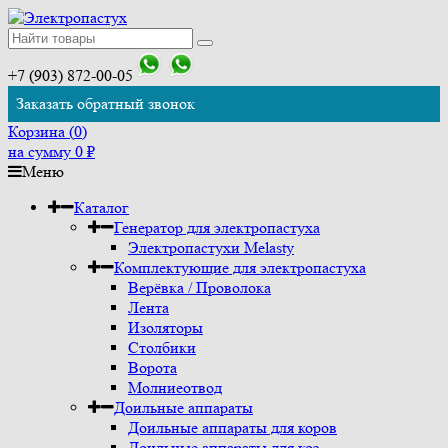
+7 (903) 872-00-05
Заказать обратный звонок
Корзина (
0
)
на сумму
0
₽
Меню
Каталог
Генератор для электропастуха
Электропастухи Melasty
Комплектующие для электропастуха
Верёвка / Проволока
Лента
Изоляторы
Столбики
Ворота
Молниеотвод
Доильные аппараты
Доильные аппараты для коров
Доильные аппараты для коз