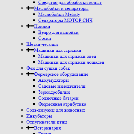
Средство для обработки копыт
Маслобойки и сепараторы
Маслобойки Melasty
Сепараторы МОТОР СИЧ
Поилки
Ведро для выпойки
Соски
Щетки-чесалки
Машинки для стрижки
Машинки для стрижки овец
Машинки для стрижки лошадей
Фен для сушки собак
Фермерское оборудование
Аккумуляторы
Садовые измельчители
Зернодробилки
Солнечные батареи
Фирменная атрибутика
Соль-лизунец для животных
Инкубаторы
Отпугиватели птиц
Ветеринария
Бирки