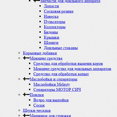
Запчасти для доильного аппарата
Лопасти
Сосковая резина
Навеска
Пульсаторы
Коллекторы
Бидоны
Крышки
Шланги
Доильные стаканы
Кормовые добавки
Моющие средства
Средства для обработки вымени коров
Моющие средства для доильных аппаратов
Средство для обработки копыт
Маслобойки и сепараторы
Маслобойки Melasty
Сепараторы МОТОР СИЧ
Поилки
Ведро для выпойки
Соски
Щетки-чесалки
Машинки для стрижки