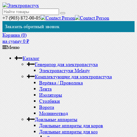
+7 (903) 872-00-05
Заказать обратный звонок
Корзина (
0
)
на сумму
0
₽
Меню
Каталог
Генератор для электропастуха
Электропастухи Melasty
Комплектующие для электропастуха
Верёвка / Проволока
Лента
Изоляторы
Столбики
Ворота
Молниеотвод
Доильные аппараты
Доильные аппараты для коров
Доильные аппараты для коз