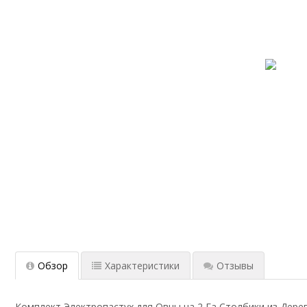
Обзор
Характеристики
Отзывы
Комплект Электропастух для Овцы на 2 Га Столбики из Дере