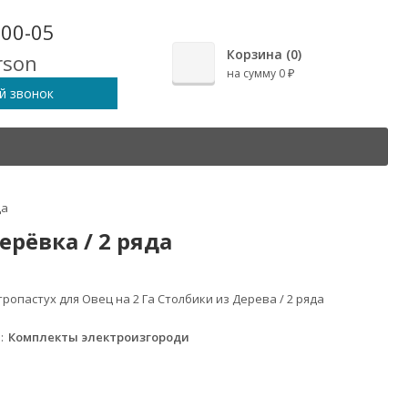
-00-05
Корзина (
0
)
на сумму
0
₽
й звонок
да
ерёвка / 2 ряда
ропастух для Овец на 2 Га Столбики из Дерева / 2 ряда
а
Комплекты электроизгороди