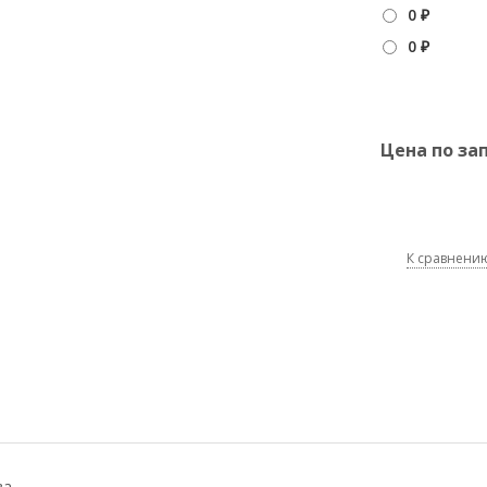
0
₽
0
₽
Цена по за
К сравнени
ва