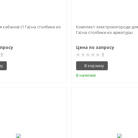
 кабанов (1 Га) на столбики из
Комплект электроизгороди для
Га) на столбики из арматуры
апросу
Цена по запросу
0
0
ну
В корзину
В наличии