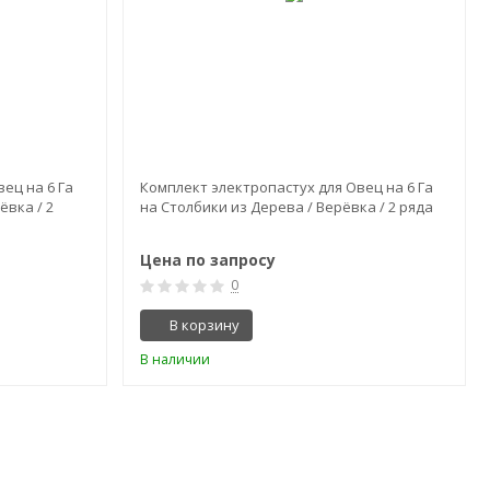
ец на 6 Га
Комплект электропастух для Овец на 6 Га
ёвка / 2
на Столбики из Дерева / Верёвка / 2 ряда
Цена по запросу
0
В корзину
В наличии