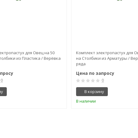
ектропастух для Овец на 50
Комплект электропастух для Ов
толбики из Пластика / Верёвка
на Столбики из Арматуры / Вер
ряда
апросу
Цена по запросу
0
0
ну
В корзину
В наличии