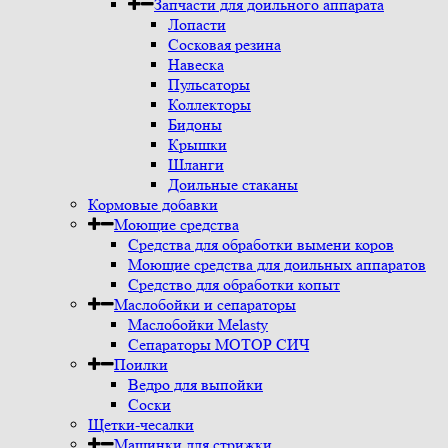
Запчасти для доильного аппарата
Лопасти
Сосковая резина
Навеска
Пульсаторы
Коллекторы
Бидоны
Крышки
Шланги
Доильные стаканы
Кормовые добавки
Моющие средства
Средства для обработки вымени коров
Моющие средства для доильных аппаратов
Средство для обработки копыт
Маслобойки и сепараторы
Маслобойки Melasty
Сепараторы МОТОР СИЧ
Поилки
Ведро для выпойки
Соски
Щетки-чесалки
Машинки для стрижки