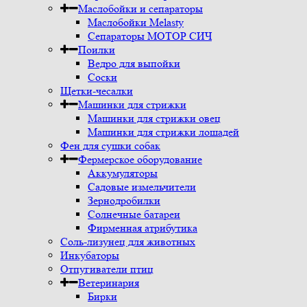
Маслобойки и сепараторы
Маслобойки Melasty
Сепараторы МОТОР СИЧ
Поилки
Ведро для выпойки
Соски
Щетки-чесалки
Машинки для стрижки
Машинки для стрижки овец
Машинки для стрижки лошадей
Фен для сушки собак
Фермерское оборудование
Аккумуляторы
Садовые измельчители
Зернодробилки
Солнечные батареи
Фирменная атрибутика
Соль-лизунец для животных
Инкубаторы
Отпугиватели птиц
Ветеринария
Бирки