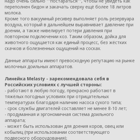
надо очень сильно ""постараться"", чтобы не увидеть как
переполнен бидон и закачать сверху ещё более 18 литров
молока.
Кроме того вакуумный ресивер выполняет роль резервуара
воздуха, который в дальнейшем выравнивает давление при
доении, а также нивелирует потери давления при
повторном подключении коз. Таким образом, дойка для
животного ощущается как единый процесс, без жёстких
скачков и болезненных ощущений на сосках.
Данные аппараты имеют превосходную репутацию на рынке
молочных доильных аппаратов.
Линейка Melasty - зарекомендовала себя в
Российских условиях с лучшей стороны:
- работают в любую погоду, прекрасно работают в
тяжёлых погодных условиях при отрицательных
температурах благодаря наличию насоса сухого типа;
- срок службы двигателей составляет не менее 8-10 лет;
- продуманная и эргономичная система доильного
аппарата;
- может быть использован для доения коров, овец или
кобылиц (при использовании соответствующего
подвесного обороудования);