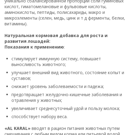
уникально сбалансированной пропорции соли гуминовых
кислот, гиматомелановые и фульвовые кислоты,
аминокислоты, пептиды, полисахариды, макро и
микроэлементы (селен, медь, цинк и т д ферменты, белки,
витамины).
Натуральная кормовая добавка для роста и
развития лошадей:
Показания к применению
:
стимулирует иммунную систему, повышает
выносливость животного;
улучшает внешний вид животного, состояние копыт и
суставов;
снижает уровень заболеваемости и падежа;
предотвращает желудочно-кишечные заболевания и
отравления у животных;
увеличивает среднесуточный удой и пользу молока;
способствует набору веса.
«AL KARAL»
вводят в рацион питания животных путем
смешивания с любым видом корма или питьевой водой.