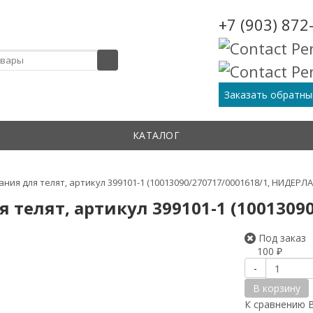
+7 (903) 872
Заказать обратны
КАТАЛОГ
ания для телят, артикул 399101-1 (10013090/270717/0001618/1, НИДЕРЛ
я телят, артикул 399101-1 (100130
Под заказ
100
₽
-
В корзину
К сравнению