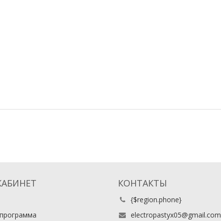
КАБИНЕТ
КОНТАКТЫ
{$region.phone}
 программа
electropastyx05@gmail.com