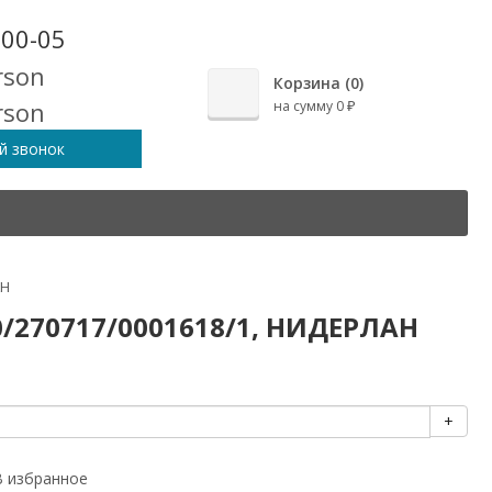
-00-05
Корзина (
0
)
на сумму
0
₽
й звонок
АН
90/270717/0001618/1, НИДЕРЛАН
+
В избранное