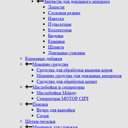
Запчасти для доильного аппарата
Лопасти
Сосковая резина
Навеска
Пульсаторы
Коллекторы
Бидоны
Крышки
Шланги
Доильные стаканы
Кормовые добавки
Моющие средства
Средства для обработки вымени коров
Моющие средства для доильных аппаратов
Средство для обработки копыт
Маслобойки и сепараторы
Маслобойки Melasty
Сепараторы МОТОР СИЧ
Поилки
Ведро для выпойки
Соски
Щетки-чесалки
Машинки для стрижки