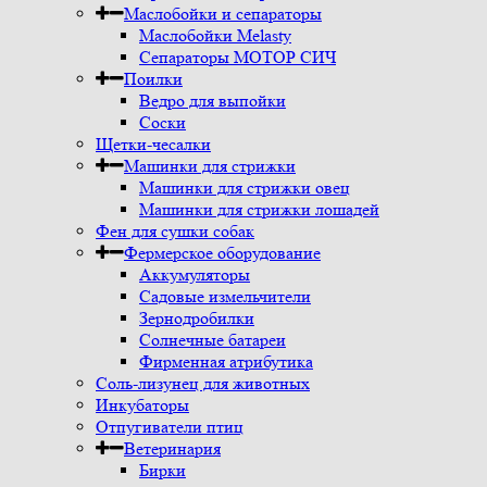
Маслобойки и сепараторы
Маслобойки Melasty
Сепараторы МОТОР СИЧ
Поилки
Ведро для выпойки
Соски
Щетки-чесалки
Машинки для стрижки
Машинки для стрижки овец
Машинки для стрижки лошадей
Фен для сушки собак
Фермерское оборудование
Аккумуляторы
Садовые измельчители
Зернодробилки
Солнечные батареи
Фирменная атрибутика
Соль-лизунец для животных
Инкубаторы
Отпугиватели птиц
Ветеринария
Бирки