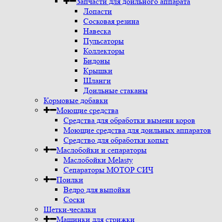
Запчасти для доильного аппарата
Лопасти
Сосковая резина
Навеска
Пульсаторы
Коллекторы
Бидоны
Крышки
Шланги
Доильные стаканы
Кормовые добавки
Моющие средства
Средства для обработки вымени коров
Моющие средства для доильных аппаратов
Средство для обработки копыт
Маслобойки и сепараторы
Маслобойки Melasty
Сепараторы МОТОР СИЧ
Поилки
Ведро для выпойки
Соски
Щетки-чесалки
Машинки для стрижки