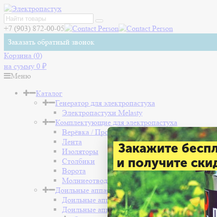
+7 (903) 872-00-05
Заказать обратный звонок
Корзина (
0
)
на сумму
0
₽
Меню
Каталог
Генератор для электропастуха
Электропастухи Melasty
Комплектующие для электропастуха
Верёвка / Проволока
Лента
Закажите бесп
Изоляторы
и получите скид
Столбики
Ворота
Молниеотвод
Доильные аппараты
Доильные аппараты для коров
Доильные аппараты для коз