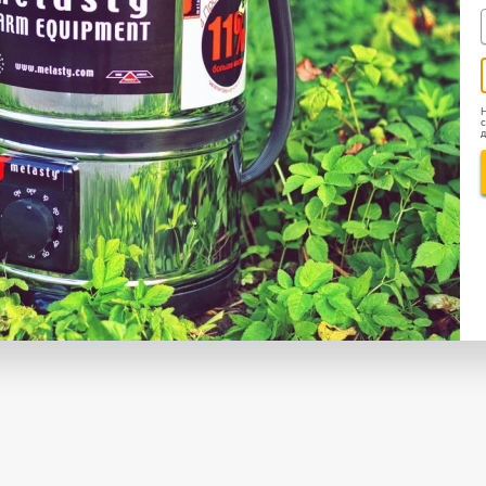
Н
с
д