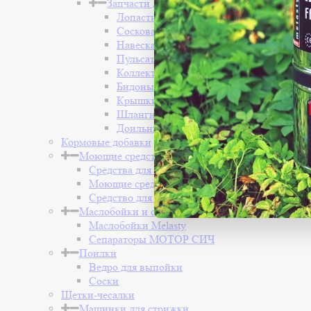
Запчасти для доильного аппарата
Лопасти
Сосковая резина
Навеска
Пульсаторы
Коллекторы
Бидоны
Крышки
Шланги
Доильные стаканы
Кормовые добавки
Моющие средства
Средства для обработки вымени коров
Моющие средства для доильных аппаратов
Средство для обработки копыт
Маслобойки и сепараторы
Маслобойки Melasty
Сепараторы МОТОР СИЧ
Поилки
Ведро для выпойки
Соски
Щетки-чесалки
Машинки для стрижки