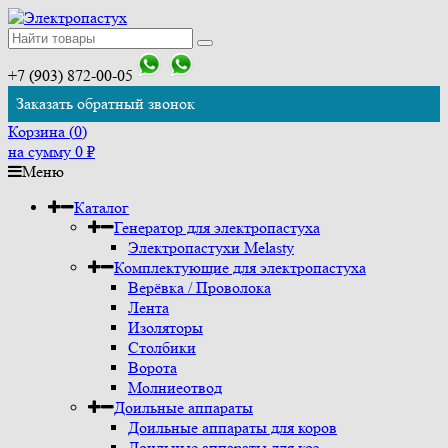
+7 (903) 872-00-05
Заказать обратный звонок
Корзина (
0
)
на сумму
0
₽
Меню
Каталог
Генератор для электропастуха
Электропастухи Melasty
Комплектующие для электропастуха
Верёвка / Проволока
Лента
Изоляторы
Столбики
Ворота
Молниеотвод
Доильные аппараты
Доильные аппараты для коров
Доильные аппараты для коз