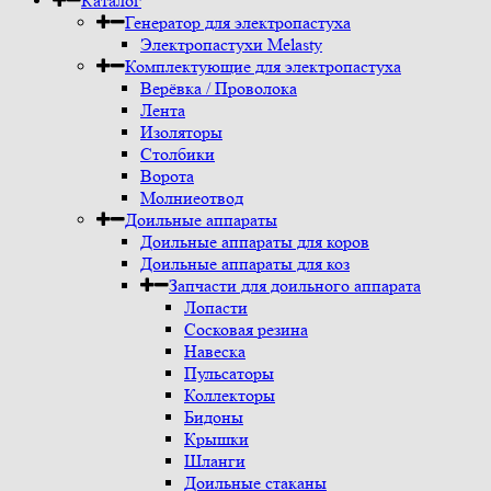
Каталог
Генератор для электропастуха
Электропастухи Melasty
Комплектующие для электропастуха
Верёвка / Проволока
Лента
Изоляторы
Столбики
Ворота
Молниеотвод
Доильные аппараты
Доильные аппараты для коров
Доильные аппараты для коз
Запчасти для доильного аппарата
Лопасти
Сосковая резина
Навеска
Пульсаторы
Коллекторы
Бидоны
Крышки
Шланги
Доильные стаканы