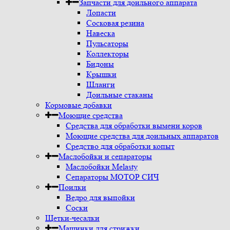
Запчасти для доильного аппарата
Лопасти
Сосковая резина
Навеска
Пульсаторы
Коллекторы
Бидоны
Крышки
Шланги
Доильные стаканы
Кормовые добавки
Моющие средства
Средства для обработки вымени коров
Моющие средства для доильных аппаратов
Средство для обработки копыт
Маслобойки и сепараторы
Маслобойки Melasty
Сепараторы МОТОР СИЧ
Поилки
Ведро для выпойки
Соски
Щетки-чесалки
Машинки для стрижки