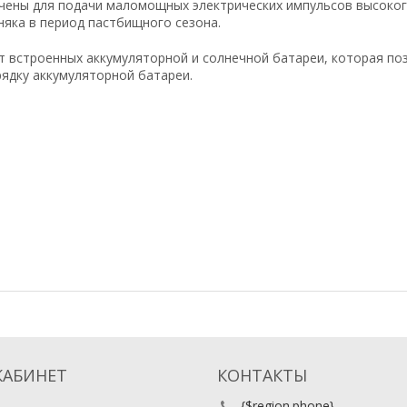
ачены для подачи маломощных электрических импульсов высоко
яка в период пастбищного сезона.
т встроенных аккумуляторной и солнечной батареи, которая по
ядку аккумуляторной батареи.
КАБИНЕТ
КОНТАКТЫ
{$region.phone}