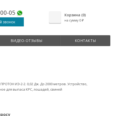
-00-05
Корзина (
0
)
на сумму
0
₽
й звонок
ВИДЕО-ОТЗЫВЫ
КОНТАКТЫ
ПРОТОН ИЭ-2-2. 0,02 Дж. До 2000 метров. Устройство,
ое для выпаса КРС, лошадей, свиней
просу