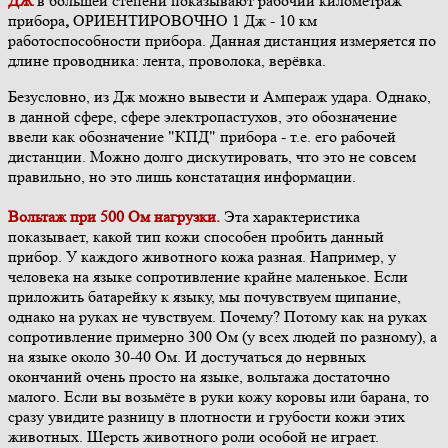
ДЖ
в большей степени показывают рабочий километраж
прибора
,
ОРИЕНТИРОВОЧНО 1 Дж - 10 км
работоспособности прибора. Данная дистанция измеряется по
длине проводника: лента, проволока, верёвка.
Безусловно, из Дж можно вывести и Ампераж удара. Однако,
в данной сфере, сфере электропастухов, это обозначение
ввели как обозначение "КПД" прибора - т.е. его рабочей
дистанции. Можно долго дискутировать, что это не совсем
правильно, но это лишь констатация информации.
Вольтаж при 500 Ом нагрузки.
Эта характеристика
показывает, какой тип кожи способен пробить данный
прибор. У каждого животного кожа разная. Например, у
человека на языке сопротивление крайне маленькое. Если
приложить батарейку к языку, мы почувствуем щипание,
однако на руках не чувствуем. Почему? Потому как на руках
сопротивление примерно 300 Ом (у всех людей по разному), а
на языке около 30-40 Ом. И достучаться до нервных
окончаний очень просто на языке, вольтажа достаточно
малого. Если вы возьмёте в руки кожу коровы или барана, то
сразу увидите разницу в плотности и грубости кожи этих
животных. Шерсть животного роли особой не играет.