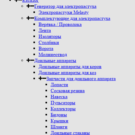
Каталог
Генератор для электропастуха
Электропастухи Melasty
Комплектующие для электропастуха
Верёвка / Проволока
Лента
Изоляторы
Столбики
Ворота
Молниеотвод
Доильные аппараты
Доильные аппараты для коров
Доильные аппараты для коз
Запчасти для доильного аппарата
Лопасти
Сосковая резина
Навеска
Пульсаторы
Коллекторы
Бидоны
Крышки
Шланги
Доильные стаканы