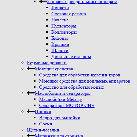
Запчасти для доильного аппарата
Лопасти
Сосковая резина
Навеска
Пульсаторы
Коллекторы
Бидоны
Крышки
Шланги
Доильные стаканы
Кормовые добавки
Моющие средства
Средства для обработки вымени коров
Моющие средства для доильных аппаратов
Средство для обработки копыт
Маслобойки и сепараторы
Маслобойки Melasty
Сепараторы МОТОР СИЧ
Поилки
Ведро для выпойки
Соски
Щетки-чесалки
Машинки для стрижки