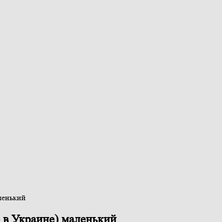
ленький
 в Украине) маленький