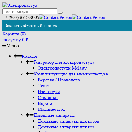
+7 (903) 872-00-05
Заказать обратный звонок
Корзина (
0
)
на сумму
0
₽
Меню
Каталог
Генератор для электропастуха
Электропастухи Melasty
Комплектующие для электропастуха
Верёвка / Проволока
Лента
Изоляторы
Столбики
Ворота
Молниеотвод
Доильные аппараты
Доильные аппараты для коров
Доильные аппараты для коз