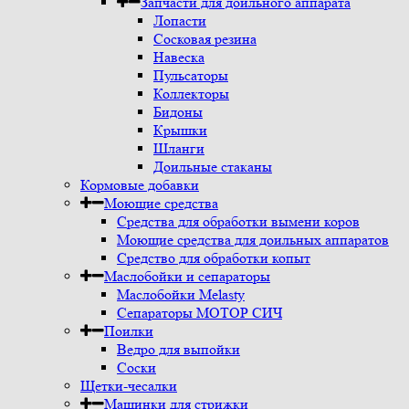
Запчасти для доильного аппарата
Лопасти
Сосковая резина
Навеска
Пульсаторы
Коллекторы
Бидоны
Крышки
Шланги
Доильные стаканы
Кормовые добавки
Моющие средства
Средства для обработки вымени коров
Моющие средства для доильных аппаратов
Средство для обработки копыт
Маслобойки и сепараторы
Маслобойки Melasty
Сепараторы МОТОР СИЧ
Поилки
Ведро для выпойки
Соски
Щетки-чесалки
Машинки для стрижки