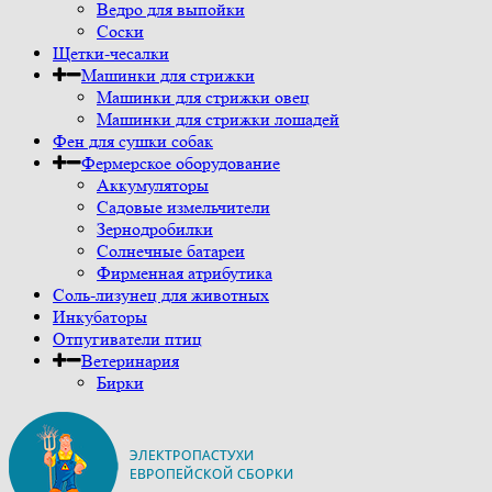
Ведро для выпойки
Соски
Щетки-чесалки
Машинки для стрижки
Машинки для стрижки овец
Машинки для стрижки лошадей
Фен для сушки собак
Фермерское оборудование
Аккумуляторы
Садовые измельчители
Зернодробилки
Солнечные батареи
Фирменная атрибутика
Соль-лизунец для животных
Инкубаторы
Отпугиватели птиц
Ветеринария
Бирки